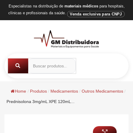
Especialistas na distribuição de
materiais médicos
para hospitais,
clínicas e profissionais da saúde.
Venda exclusiva para CNPJ
Home
/
Produtos
/
Medicamentos
/
Outros Medicamentos
/
Prednisolona 3mg/mL XPE 120mL...